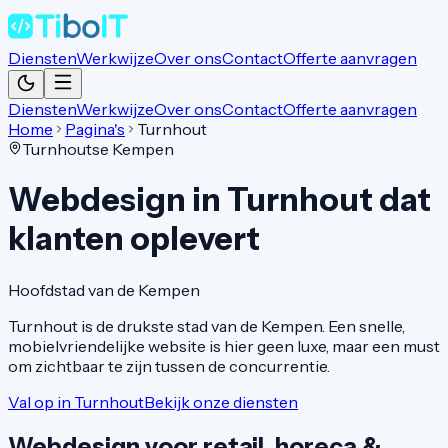
Diensten
Werkwijze
Over ons
Contact
Offerte aanvragen
Diensten
Werkwijze
Over ons
Contact
Offerte aanvragen
Home
Pagina's
Turnhout
Turnhoutse Kempen
Webdesign in
Turnhout
dat
klanten oplevert
Hoofdstad van de Kempen
Turnhout is de drukste stad van de Kempen. Een snelle,
mobielvriendelijke website is hier geen luxe, maar een must
om zichtbaar te zijn tussen de concurrentie.
Val op in Turnhout
Bekijk onze diensten
Webdesign voor
retail, horeca &